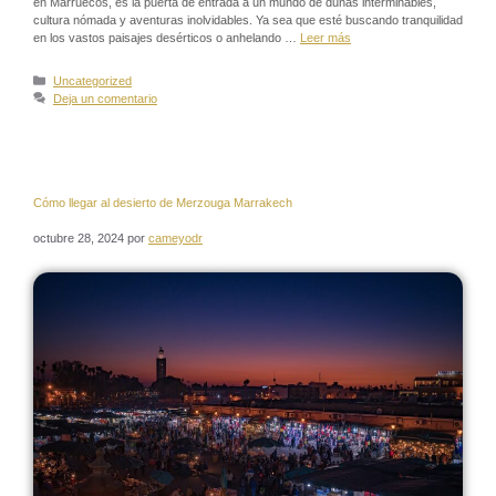
en Marruecos, es la puerta de entrada a un mundo de dunas interminables,
cultura nómada y aventuras inolvidables. Ya sea que esté buscando tranquilidad
en los vastos paisajes desérticos o anhelando …
Leer más
Uncategorized
Deja un comentario
Cómo llegar al desierto de Merzouga Marrakech
octubre 28, 2024
por
cameyodr