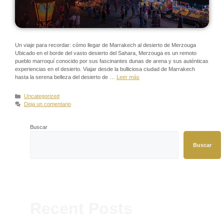
Un viaje para recordar: cómo llegar de Marrakech al desierto de Merzouga
Ubicado en el borde del vasto desierto del Sahara, Merzouga es un remoto
pueblo marroquí conocido por sus fascinantes dunas de arena y sus auténticas
experiencias en el desierto. Viajar desde la bulliciosa ciudad de Marrakech
hasta la serena belleza del desierto de …
Leer más
Uncategorized
Deja un comentario
Buscar
Buscar
Recent Posts