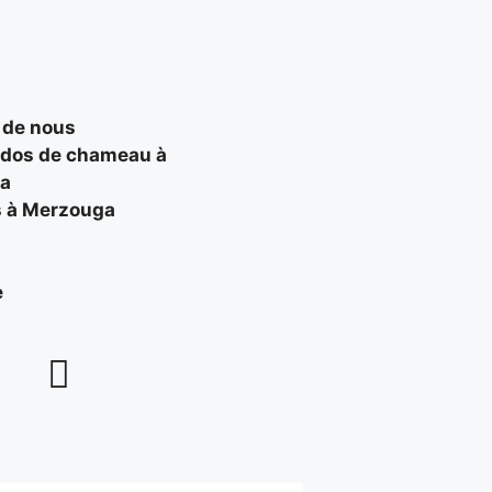
 de nous
 dos de chameau à
a
s à Merzouga
e