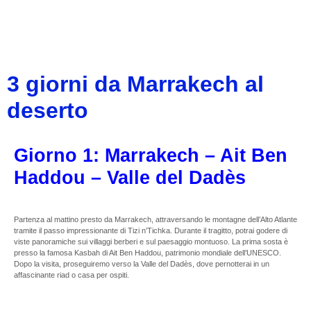
3 giorni da Marrakech al
deserto
Giorno 1: Marrakech – Ait Ben
Haddou – Valle del Dadès
Partenza al mattino presto da Marrakech, attraversando le montagne dell’Alto Atlante
tramite il passo impressionante di Tizi n’Tichka. Durante il tragitto, potrai godere di
viste panoramiche sui villaggi berberi e sul paesaggio montuoso. La prima sosta è
presso la famosa Kasbah di Ait Ben Haddou, patrimonio mondiale dell’UNESCO.
Dopo la visita, proseguiremo verso la Valle del Dadès, dove pernotterai in un
affascinante riad o casa per ospiti.