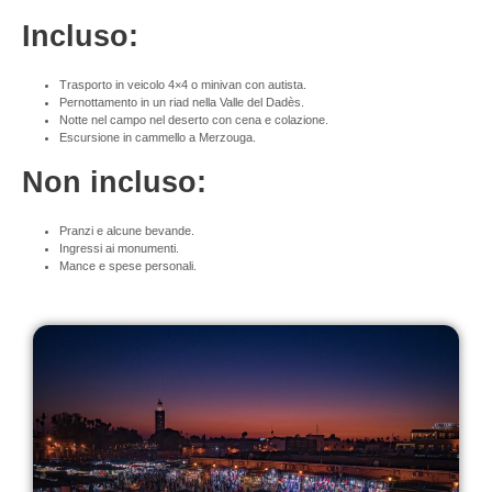
Incluso:
Trasporto in veicolo 4×4 o minivan con autista.
Pernottamento in un riad nella Valle del Dadès.
Notte nel campo nel deserto con cena e colazione.
Escursione in cammello a Merzouga.
Non incluso:
Pranzi e alcune bevande.
Ingressi ai monumenti.
Mance e spese personali.