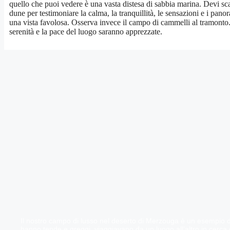
quello che puoi vedere è una vasta distesa di sabbia marina. Devi sca
dune per testimoniare la calma, la tranquillità, le sensazioni e i pano
una vista favolosa. Osserva invece il campo di cammelli al tramonto
serenità e la pace del luogo saranno apprezzate.
Il nostro campo di lusso nel deserto di Merzouga è un esempio d
hanno tende e greggi, viaggiavano da un luogo all’altro in cerca 