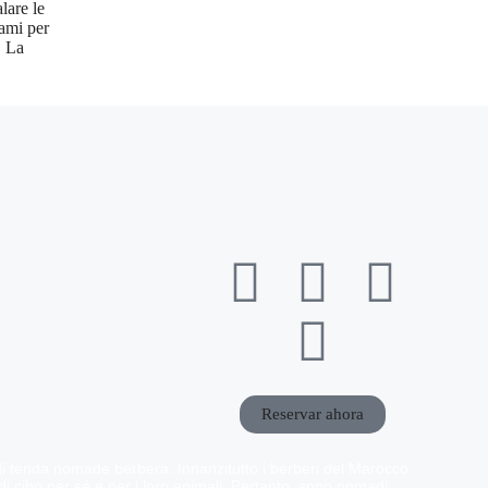
lare le
rami per
. La
Reservar ahora
i tenda nomade berbera. Innanzitutto i berberi del Marocco
di cibo per sé e per i loro animali. Pertanto, sono nomadi.