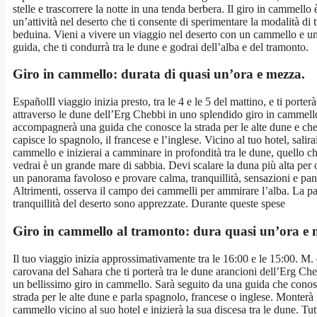
stelle e trascorrere la notte in una tenda berbera. Il giro in cammello 
un’attività nel deserto che ti consente di sperimentare la modalità di 
beduina. Vieni a vivere un viaggio nel deserto con un cammello e u
guida, che ti condurrà tra le dune e godrai dell’alba e del tramonto.
Giro in cammello: durata di quasi un’ora e mezza.
EspañolIl viaggio inizia presto, tra le 4 e le 5 del mattino, e ti porterà
attraverso le dune dell’Erg Chebbi in uno splendido giro in cammell
accompagnerà una guida che conosce la strada per le alte dune e ch
capisce lo spagnolo, il francese e l’inglese. Vicino al tuo hotel, salira
cammello e inizierai a camminare in profondità tra le dune, quello c
vedrai è un grande mare di sabbia. Devi scalare la duna più alta per 
un panorama favoloso e provare calma, tranquillità, sensazioni e pa
Altrimenti, osserva il campo dei cammelli per ammirare l’alba. La pa
tranquillità del deserto sono apprezzate. Durante queste spese
Giro in cammello al tramonto: dura quasi un’ora e 
Il tuo viaggio inizia approssimativamente tra le 16:00 e le 15:00. M.
carovana del Sahara che ti porterà tra le dune arancioni dell’Erg Che
un bellissimo giro in cammello. Sarà seguito da una guida che conos
strada per le alte dune e parla spagnolo, francese o inglese. Monterà 
cammello vicino al suo hotel e inizierà la sua discesa tra le dune. Tut