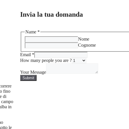
Invia la tua domanda
Name
*
Nome
Cognome
Email
*
How many people you are ?
Your Message
Submit
correre
o fino
e di
el campo
alba in
no
otto le