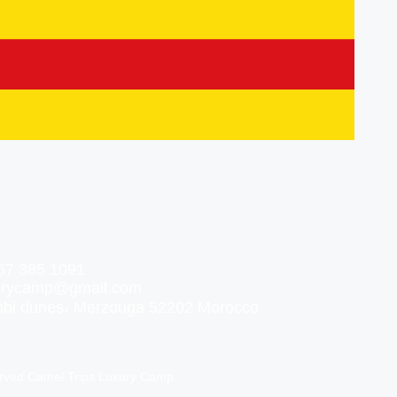
67 385 1091
xurycamp@gmail.com
ebbi dunes، Merzouga 52202 Morocco
erved Camel Trips Luxury Camp