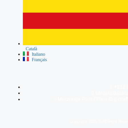
Català
Italiano
Français
+212 
cameltripslu
Merzouga Post Office Erg ch
Copyright 2023 © All Right Res