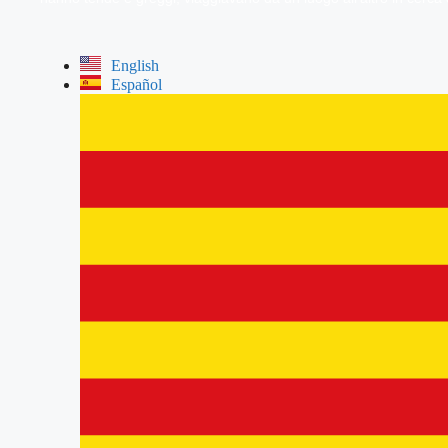
English
Español