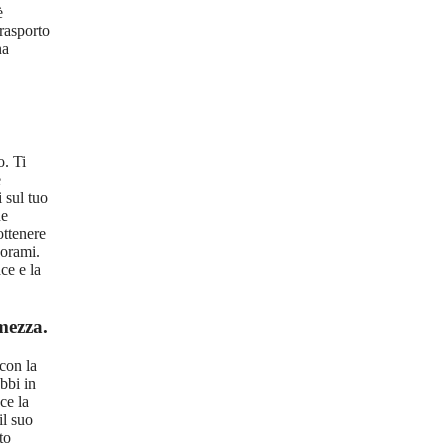
è
trasporto
na
o. Ti
e
i sul tuo
he
ottenere
norami.
ce e la
mezza.
 con la
bbi in
ce la
il suo
to