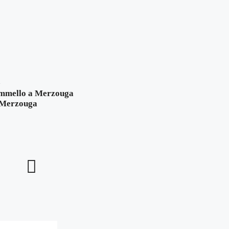
e
ammello a Merzouga
a Merzouga